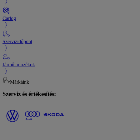
Carlog
Szervizidőpont
Járműtartozékok
Márkáink
Szerviz és értékesítés: