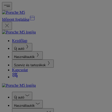
Időpont foglalása
Kezdőlap
Új autó
Használtautók
Szerviz és tartozékok
Kapcsolat
Új autó
Használtautók