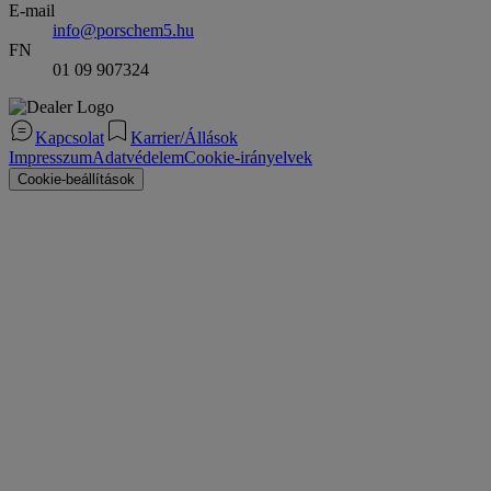
E-mail
info@porschem5.hu
FN
01 09 907324
Kapcsolat
Karrier/Állások
Impresszum
Adatvédelem
Cookie-irányelvek
Cookie-beállítások