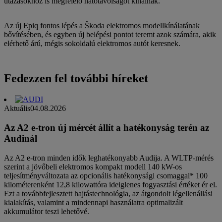
utazásokhoz is megfelelő hatótávolságot kínálnak.
Az új Epiq fontos lépés a Škoda elektromos modellkínálatának
bővítésében, és egyben új belépési pontot teremt azok számára, akik
elérhető árú, mégis sokoldalú elektromos autót keresnek.
Fedezzen fel további híreket
Aktuális
04.08.2026
Az A2 e-tron új mércét állít a hatékonyság terén az
Audinál
Az A2 e-tron minden idők leghatékonyabb Audija. A WLTP-mérés
szerint a jövőbeli elektromos kompakt modell 140 kW-os
teljesítményváltozata az opcionális hatékonysági csomaggal* 100
kilométerenként 12,8 kilowattóra ideiglenes fogyasztási értéket ér el.
Ezt a továbbfejlesztett hajtástechnológia, az átgondolt légellenállási
kialakítás, valamint a mindennapi használatra optimalizált
akkumulátor teszi lehetővé.