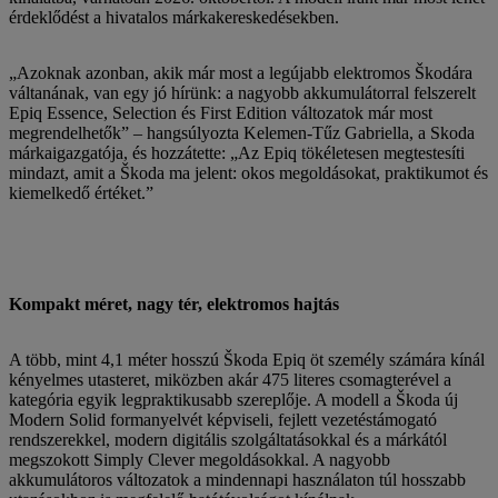
érdeklődést a hivatalos márkakereskedésekben.
„Azoknak azonban, akik már most a legújabb elektromos Škodára
váltanának, van egy jó hírünk: a nagyobb akkumulátorral felszerelt
Epiq Essence, Selection és First Edition változatok már most
megrendelhetők” – hangsúlyozta Kelemen-Tűz Gabriella, a Skoda
márkaigazgatója, és hozzátette: „Az Epiq tökéletesen megtestesíti
mindazt, amit a Škoda ma jelent: okos megoldásokat, praktikumot és
kiemelkedő értéket.”
Kompakt méret, nagy tér, elektromos hajtás
A több, mint 4,1 méter hosszú Škoda Epiq öt személy számára kínál
kényelmes utasteret, miközben akár 475 literes csomagterével a
kategória egyik legpraktikusabb szereplője. A modell a Škoda új
Modern Solid formanyelvét képviseli, fejlett vezetéstámogató
rendszerekkel, modern digitális szolgáltatásokkal és a márkától
megszokott Simply Clever megoldásokkal. A nagyobb
akkumulátoros változatok a mindennapi használaton túl hosszabb