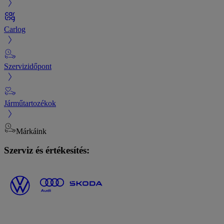
Carlog
Szervizidőpont
Járműtartozékok
Márkáink
Szerviz és értékesítés: