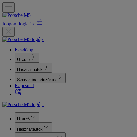
Időpont foglalása
Kezdőlap
Új autó
Használtautók
Szerviz és tartozékok
Kapcsolat
Új autó
Használtautók