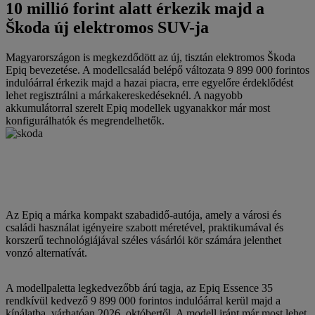
10 millió forint alatt érkezik majd a
Škoda új elektromos SUV-ja
Magyarországon is megkezdődött az új, tisztán elektromos Škoda
Epiq bevezetése. A modellcsalád belépő változata 9 899 000 forintos
indulóárral érkezik majd a hazai piacra, erre egyelőre érdeklődést
lehet regisztrálni a márkakereskedéseknél. A nagyobb
akkumulátorral szerelt Epiq modellek ugyanakkor már most
konfigurálhatók és megrendelhetők.
Az Epiq a márka kompakt szabadidő-autója, amely a városi és
családi használat igényeire szabott méretével, praktikumával és
korszerű technológiájával széles vásárlói kör számára jelenthet
vonzó alternatívát.
A modellpaletta legkedvezőbb árú tagja, az Epiq Essence 35
rendkívül kedvező 9 899 000 forintos indulóárral kerül majd a
kínálatba, várhatóan 2026. októbertől. A modell iránt már most lehet