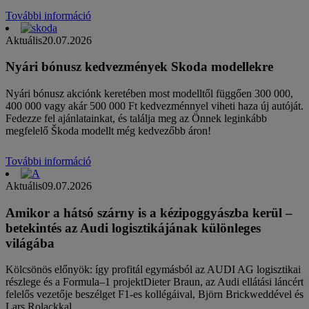
További információ
Aktuális
20.07.2026
Nyári bónusz kedvezmények Skoda modellekre
Nyári bónusz akciónk keretében most modelltől függően 300 000,
400 000 vagy akár 500 000 Ft kedvezménnyel viheti haza új autóját.
Fedezze fel ajánlatainkat, és találja meg az Önnek leginkább
megfelelő Škoda modellt még kedvezőbb áron!
További információ
Aktuális
09.07.2026
Amikor a hátsó szárny is a kézipoggyászba kerül –
betekintés az Audi logisztikájának különleges
világába
Kölcsönös előnyök: így profitál egymásból az AUDI AG logisztikai
részlege és a Formula–1 projektDieter Braun, az Audi ellátási láncért
felelős vezetője beszélget F1-es kollégáival, Björn Brickweddével és
Lars Rolackkal