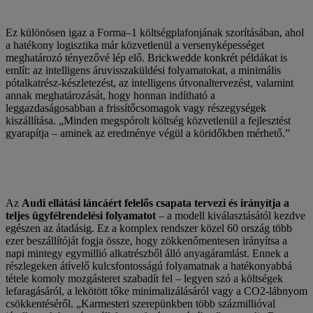
Ez különösen igaz a Forma–1 költségplafonjának szorításában, ahol
a hatékony logisztika már közvetlenül a versenyképességet
meghatározó tényezővé lép elő. Brickwedde konkrét példákat is
említ: az intelligens áruvisszaküldési folyamatokat, a minimális
pótalkatrész-készletezést, az intelligens útvonaltervezést, valamint
annak meghatározását, hogy honnan indítható a
leggazdaságosabban a frissítőcsomagok vagy részegységek
kiszállítása. „Minden megspórolt költség közvetlenül a fejlesztést
gyarapítja – aminek az eredménye végül a köridőkben mérhető.”
Az
Audi ellátási láncáért felelős csapata tervezi és irányítja a
teljes ügyfélrendelési folyamatot
– a modell kiválasztásától kezdve
egészen az átadásig. Ez a komplex rendszer közel 60 ország több
ezer beszállítóját fogja össze, hogy zökkenőmentesen irányítsa a
napi mintegy egymillió alkatrészből álló anyagáramlást. Ennek a
részlegeken átívelő kulcsfontosságú folyamatnak a hatékonyabbá
tétele komoly mozgásteret szabadít fel – legyen szó a költségek
lefaragásáról, a lekötött tőke minimalizálásáról vagy a CO2-lábnyom
csökkentéséről. „Karmesteri szerepünkben több százmillióval