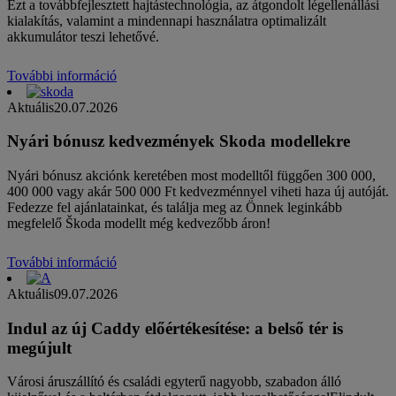
Ezt a továbbfejlesztett hajtástechnológia, az átgondolt légellenállási
kialakítás, valamint a mindennapi használatra optimalizált
akkumulátor teszi lehetővé.
További információ
Aktuális
20.07.2026
Nyári bónusz kedvezmények Skoda modellekre
Nyári bónusz akciónk keretében most modelltől függően 300 000,
400 000 vagy akár 500 000 Ft kedvezménnyel viheti haza új autóját.
Fedezze fel ajánlatainkat, és találja meg az Önnek leginkább
megfelelő Škoda modellt még kedvezőbb áron!
További információ
Aktuális
09.07.2026
Indul az új Caddy előértékesítése: a belső tér is
megújult
Városi áruszállító és családi egyterű nagyobb, szabadon álló