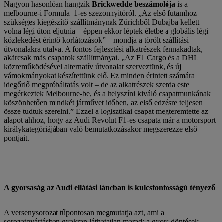
Nagyon hasonlóan hangzik
Brickwedde beszámolója
is a
melbourne-i Formula–1-es szezonnyitóról. „Az első futamhoz
szükséges kiegészítő szállítmánynak Zürichből Dubajba kellett
volna légi úton eljutnia – éppen ekkor léptek életbe a globális légi
közlekedést érintő korlátozások” – mondja a törölt szállítási
útvonalakra utalva. A fontos fejlesztési alkatrészek fennakadtak,
akárcsak más csapatok szállítmányai. „Az F1 Cargo és a DHL
közreműködésével alternatív útvonalat szerveztünk, és új
vámokmányokat készítettünk elő. Ez minden érintett számára
idegőrlő megpróbáltatás volt – de az alkatrészek szerda este
megérkeztek Melbourne-be, és a helyszíni kiváló csapatmunkának
köszönhetően mindkét járművet időben, az első edzésre teljesen
össze tudtuk szerelni.” Ezzel a logisztikai csapat megteremtette az
alapot ahhoz, hogy az Audi Revolut F1-es csapata már a motorsport
királykategóriájában való bemutatkozásakor megszerezze első
pontjait.
A gyorsaság az Audi ellátási láncban is kulcsfontosságú tényező
A versenysorozat tűpontosan megmutatja azt, ami a
sorozatgyártásban gyakran láthatatlan marad: a gyors döntések