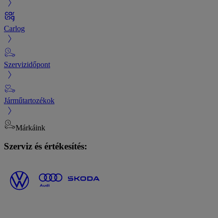
Carlog
Szervizidőpont
Járműtartozékok
Márkáink
Szerviz és értékesítés: