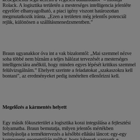
Rolack. A logisztika területén a mesterséges intelligencia jelenléte
egyelőre elhanyagolható, a piaci igény viszont határozottan
megmutatkozik iránta. „Ezen a területen még jelentős potenciál
rejlik, különösen a szállításmenedzsmentben.”
Braun ugyanakkor óva int a vak bizalomtól: „Mai szemmel nézve
soha többé nem bíznám a teljes hálózat tervezését a mesterséges
intelligenciára anélkül, hogy minden egyes lépését kritikus szemmel
felülvizsgálnám.” Ehelyett szerinte a feladatokat „szakaszokra kell
bontani”, az eredményeket pedig ismételten ellenőrizni kell.
Megelőzés a kármentés helyett
Egy másik fókuszterület a logisztika korai integrálása a fejlesztési
folyamatba. Braun bemutatja, milyen jelentős mértékben
befolyásolja a terméktervezés a későbbi ellátási láncot: egy-egy
komponens geometriáján múlhat, hogy képesek vagyunk-e