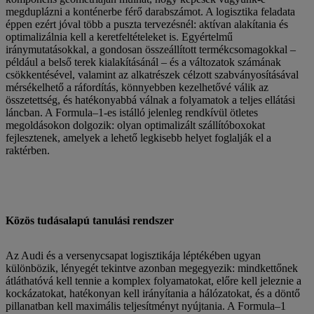
megduplázni a konténerbe férő darabszámot. A logisztika feladata
éppen ezért jóval több a puszta tervezésnél: aktívan alakítania és
optimalizálnia kell a keretfeltételeket is. Egyértelmű
iránymutatásokkal, a gondosan összeállított termékcsomagokkal –
például a belső terek kialakításánál – és a változatok számának
csökkentésével, valamint az alkatrészek célzott szabványosításával
mérsékelhető a ráfordítás, könnyebben kezelhetővé válik az
összetettség, és hatékonyabbá válnak a folyamatok a teljes ellátási
láncban. A Formula–1-es istálló jelenleg rendkívül ötletes
megoldásokon dolgozik: olyan optimalizált szállítóboxokat
fejlesztenek, amelyek a lehető legkisebb helyet foglalják el a
raktérben.
Közös tudásalapú tanulási rendszer
Az Audi és a versenycsapat logisztikája léptékében ugyan
különbözik, lényegét tekintve azonban megegyezik: mindkettőnek
átláthatóvá kell tennie a komplex folyamatokat, előre kell jeleznie a
kockázatokat, hatékonyan kell irányítania a hálózatokat, és a döntő
pillanatban kell maximális teljesítményt nyújtania. A Formula–1