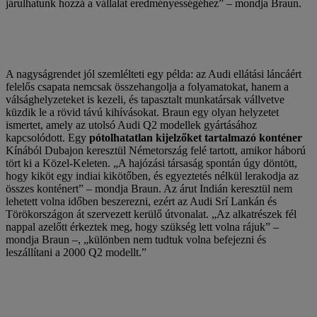
járulhatunk hozzá a vállalat eredményességéhez” – mondja Braun.
A nagyságrendet jól szemlélteti egy példa: az Audi ellátási láncáért
felelős csapata nemcsak összehangolja a folyamatokat, hanem a
válsághelyzeteket is kezeli, és tapasztalt munkatársak vállvetve
küzdik le a rövid távú kihívásokat. Braun egy olyan helyzetet
ismertet, amely az utolsó Audi Q2 modellek gyártásához
kapcsolódott. Egy
pótolhatatlan kijelzőket tartalmazó konténer
Kínából Dubajon keresztül Németország felé tartott, amikor háború
tört ki a Közel-Keleten. „A hajózási társaság spontán úgy döntött,
hogy kiköt egy indiai kikötőben, és egyeztetés nélkül lerakodja az
összes konténert” – mondja Braun. Az árut Indián keresztül nem
lehetett volna időben beszerezni, ezért az Audi Srí Lankán és
Törökországon át szervezett kerülő útvonalat. „Az alkatrészek fél
nappal azelőtt érkeztek meg, hogy szükség lett volna rájuk” –
mondja Braun –, „különben nem tudtuk volna befejezni és
leszállítani a 2000 Q2 modellt.”