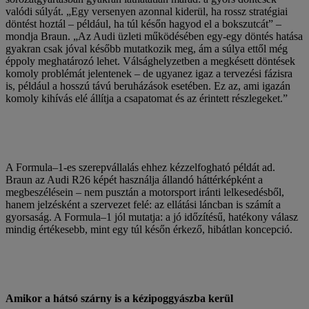
valódi súlyát. „Egy versenyen azonnal kiderül, ha rossz stratégiai
döntést hoztál – például, ha túl későn hagyod el a bokszutcát” –
mondja Braun. „Az Audi üzleti működésében egy-egy döntés hatása
gyakran csak jóval később mutatkozik meg, ám a súlya ettől még
éppoly meghatározó lehet. Válsághelyzetben a megkésett döntések
komoly problémát jelentenek – de ugyanez igaz a tervezési fázisra
is, például a hosszú távú beruházások esetében. Ez az, ami igazán
komoly kihívás elé állítja a csapatomat és az érintett részlegeket.”
A Formula–1-es szerepvállalás ehhez kézzelfogható példát ad.
Braun az Audi R26 képét használja állandó háttérképként a
megbeszélésein – nem pusztán a motorsport iránti lelkesedésből,
hanem jelzésként a szervezet felé: az ellátási láncban is számít a
gyorsaság. A Formula–1 jól mutatja: a jó időzítésű, hatékony válasz
mindig értékesebb, mint egy túl későn érkező, hibátlan koncepció.
Amikor a hátsó szárny is a kézipoggyászba kerül