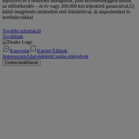
kijelzővel és a beltérben átdolgozott, jobb kezelhetőséggelElindult
az előértékesítés – öt év vagy 200.000 km teljeskörű garanciával,Új
külső megjelenés módosított első lökhárítóval, új alapszínekkel és
keréktárcsákkal
További információ
Továbbiak
Kapcsolat
Karrier/Állások
Impresszum
Adatvédelem
Cookie-irányelvek
Cookie-beállítások