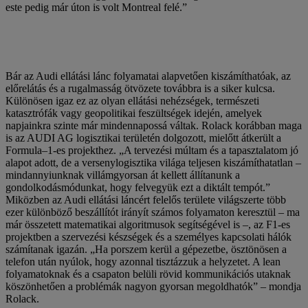
este pedig már úton is volt Montreal felé.”
Bár az Audi ellátási lánc folyamatai alapvetően kiszámíthatóak, az
előrelátás és a rugalmasság ötvözete továbbra is a siker kulcsa.
Különösen igaz ez az olyan ellátási nehézségek, természeti
katasztrófák vagy geopolitikai feszültségek idején, amelyek
napjainkra szinte már mindennapossá váltak. Rolack korábban maga
is az AUDI AG logisztikai területén dolgozott, mielőtt átkerült a
Formula–1-es projekthez. „A tervezési múltam és a tapasztalatom jó
alapot adott, de a versenylogisztika világa teljesen kiszámíthatatlan –
mindannyiunknak villámgyorsan át kellett állítanunk a
gondolkodásmódunkat, hogy felvegyük ezt a diktált tempót.”
Miközben az Audi ellátási láncért felelős területe világszerte több
ezer különböző beszállítót irányít számos folyamaton keresztül – ma
már összetett matematikai algoritmusok segítségével is –, az F1-es
projektben a szervezési készségek és a személyes kapcsolati hálók
számítanak igazán. „Ha porszem kerül a gépezetbe, ösztönösen a
telefon után nyúlok, hogy azonnal tisztázzuk a helyzetet. A lean
folyamatoknak és a csapaton belüli rövid kommunikációs utaknak
köszönhetően a problémák nagyon gyorsan megoldhatók” – mondja
Rolack.