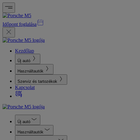
Időpont foglalása
Kezdőlap
Új autó
Használtautók
Szerviz és tartozékok
Kapcsolat
Új autó
Használtautók