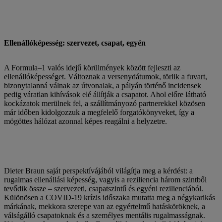
Ellenállóképesség: szervezet, csapat, egyén
A Formula–1 valós idejű körülmények között fejleszti az
ellenállóképességet. Változnak a versenydátumok, törlik a fuvart,
bizonytalanná válnak az útvonalak, a pályán történő incidensek
pedig váratlan kihívások elé állítják a csapatot. Ahol előre látható
kockázatok merülnek fel, a szállítmányozó partnerekkel közösen
már időben kidolgozzuk a megfelelő forgatókönyveket, így a
mögöttes hálózat azonnal képes reagálni a helyzetre.
Dieter Braun saját perspektívájából világítja meg a kérdést: a
rugalmas ellenállási képesség, vagyis a reziliencia három szintből
tevődik össze – szervezeti, csapatszintű és egyéni rezilienciából.
Különösen a COVID-19 krízis időszaka mutatta meg a négykarikás
márkának, mekkora szerepe van az egyértelmű hatásköröknek, a
válságálló csapatoknak és a személyes mentális rugalmasságnak.