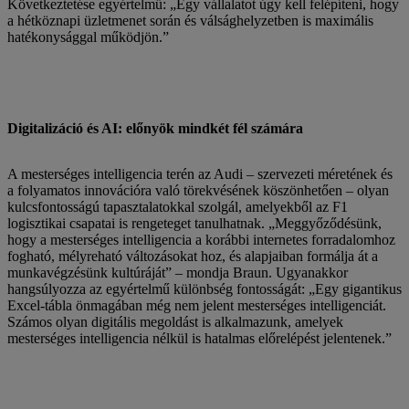
Következtetése egyértelmű: „Egy vállalatot úgy kell felépíteni, hogy
a hétköznapi üzletmenet során és válsághelyzetben is maximális
hatékonysággal működjön.”
Digitalizáció és AI: előnyök mindkét fél számára
A mesterséges intelligencia terén az Audi – szervezeti méretének és
a folyamatos innovációra való törekvésének köszönhetően – olyan
kulcsfontosságú tapasztalatokkal szolgál, amelyekből az F1
logisztikai csapatai is rengeteget tanulhatnak. „Meggyőződésünk,
hogy a mesterséges intelligencia a korábbi internetes forradalomhoz
fogható, mélyreható változásokat hoz, és alapjaiban formálja át a
munkavégzésünk kultúráját” – mondja Braun. Ugyanakkor
hangsúlyozza az egyértelmű különbség fontosságát: „Egy gigantikus
Excel-tábla önmagában még nem jelent mesterséges intelligenciát.
Számos olyan digitális megoldást is alkalmazunk, amelyek
mesterséges intelligencia nélkül is hatalmas előrelépést jelentenek.”