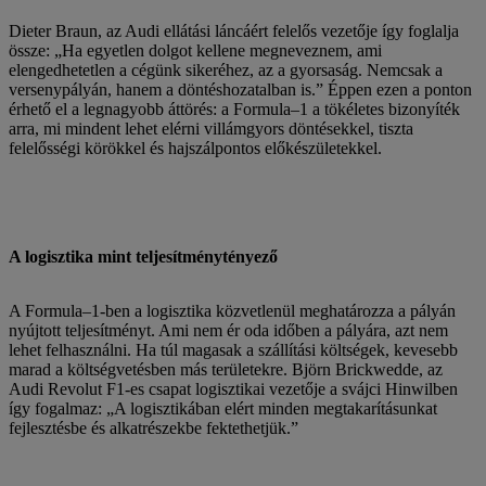
Dieter Braun, az Audi ellátási láncáért felelős vezetője így foglalja
össze: „Ha egyetlen dolgot kellene megneveznem, ami
elengedhetetlen a cégünk sikeréhez, az a gyorsaság. Nemcsak a
versenypályán, hanem a döntéshozatalban is.” Éppen ezen a ponton
érhető el a legnagyobb áttörés: a Formula–1 a tökéletes bizonyíték
arra, mi mindent lehet elérni villámgyors döntésekkel, tiszta
felelősségi körökkel és hajszálpontos előkészületekkel.
A logisztika mint teljesítménytényező
A Formula–1-ben a logisztika közvetlenül meghatározza a pályán
nyújtott teljesítményt. Ami nem ér oda időben a pályára, azt nem
lehet felhasználni. Ha túl magasak a szállítási költségek, kevesebb
marad a költségvetésben más területekre. Björn Brickwedde, az
Audi Revolut F1-es csapat logisztikai vezetője a svájci Hinwilben
így fogalmaz: „A logisztikában elért minden megtakarításunkat
fejlesztésbe és alkatrészekbe fektethetjük.”