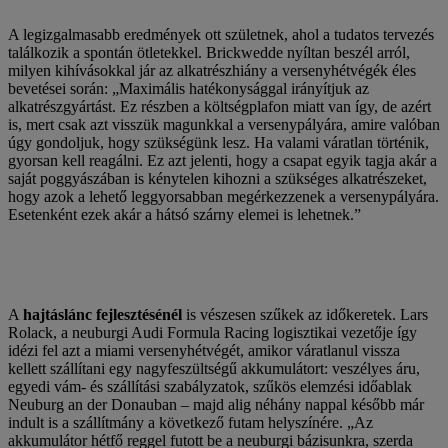
A legizgalmasabb eredmények ott születnek, ahol a tudatos tervezés
találkozik a spontán ötletekkel. Brickwedde nyíltan beszél arról,
milyen kihívásokkal jár az alkatrészhiány a versenyhétvégék éles
bevetései során: „Maximális hatékonysággal irányítjuk az
alkatrészgyártást. Ez részben a költségplafon miatt van így, de azért
is, mert csak azt visszük magunkkal a versenypályára, amire valóban
úgy gondoljuk, hogy szükségünk lesz. Ha valami váratlan történik,
gyorsan kell reagálni. Ez azt jelenti, hogy a csapat egyik tagja akár a
saját poggyászában is kénytelen kihozni a szükséges alkatrészeket,
hogy azok a lehető leggyorsabban megérkezzenek a versenypályára.
Esetenként ezek akár a hátsó szárny elemei is lehetnek.”
A
hajtáslánc fejlesztésénél
is vészesen szűkek az időkeretek. Lars
Rolack, a neuburgi Audi Formula Racing logisztikai vezetője így
idézi fel azt a miami versenyhétvégét, amikor váratlanul vissza
kellett szállítani egy nagyfeszültségű akkumulátort: veszélyes áru,
egyedi vám- és szállítási szabályzatok, szűkös elemzési időablak
Neuburg an der Donauban – majd alig néhány nappal később már
indult is a szállítmány a következő futam helyszínére. „Az
akkumulátor hétfő reggel futott be a neuburgi bázisunkra, szerda