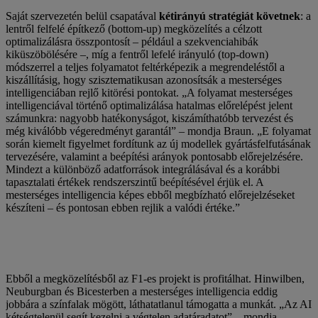
Saját szervezetén belül csapatával
kétirányú stratégiát követnek
: a
lentről felfelé építkező (bottom-up) megközelítés a célzott
optimalizálásra összpontosít – például a szekvenciahibák
kiküszöbölésére –, míg a fentről lefelé irányuló (top-down)
módszerrel a teljes folyamatot feltérképezik a megrendeléstől a
kiszállításig, hogy szisztematikusan azonosítsák a mesterséges
intelligenciában rejlő kitörési pontokat. „A folyamat mesterséges
intelligenciával történő optimalizálása hatalmas előrelépést jelent
számunkra: nagyobb hatékonyságot, kiszámíthatóbb tervezést és
még kiválóbb végeredményt garantál” – mondja Braun. „E folyamat
során kiemelt figyelmet fordítunk az új modellek gyártásfelfutásának
tervezésére, valamint a beépítési arányok pontosabb előrejelzésére.
Mindezt a különböző adatforrások integrálásával és a korábbi
tapasztalati értékek rendszerszintű beépítésével érjük el. A
mesterséges intelligencia képes ebből megbízható előrejelzéseket
készíteni – és pontosan ebben rejlik a valódi értéke.”
Ebből a megközelítésből az F1-es projekt is profitálhat. Hinwilben,
Neuburgban és Bicesterben a mesterséges intelligencia eddig
jobbára a színfalak mögött, láthatatlanul támogatta a munkát. „Az AI
kétségtelenül segít kezelni a végtelen adatáradatot” – mondja