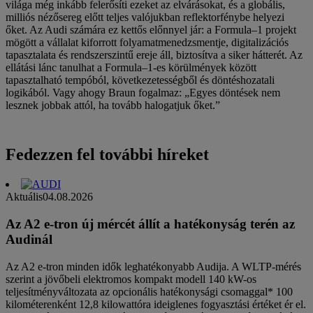
világa még inkább felerősíti ezeket az elvárásokat, és a globális,
milliós nézősereg előtt teljes valójukban reflektorfénybe helyezi
őket. Az Audi számára ez kettős előnnyel jár: a Formula–1 projekt
mögött a vállalat kiforrott folyamatmenedzsmentje, digitalizációs
tapasztalata és rendszerszintű ereje áll, biztosítva a siker hátterét. Az
ellátási lánc tanulhat a Formula–1-es körülmények között
tapasztalható tempóból, következetességből és döntéshozatali
logikából. Vagy ahogy Braun fogalmaz: „Egyes döntések nem
lesznek jobbak attól, ha tovább halogatjuk őket.”
Fedezzen fel további híreket
Aktuális
04.08.2026
Az A2 e-tron új mércét állít a hatékonyság terén az
Audinál
Az A2 e-tron minden idők leghatékonyabb Audija. A WLTP-mérés
szerint a jövőbeli elektromos kompakt modell 140 kW-os
teljesítményváltozata az opcionális hatékonysági csomaggal* 100
kilométerenként 12,8 kilowattóra ideiglenes fogyasztási értéket ér el.