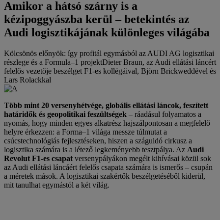
Amikor a hátsó szárny is a
kézipoggyászba kerül – betekintés az
Audi logisztikájának különleges világába
Kölcsönös előnyök: így profitál egymásból az AUDI AG logisztikai
részlege és a Formula–1 projektDieter Braun, az Audi ellátási láncért
felelős vezetője beszélget F1-es kollégáival, Björn Brickweddével és
Lars Rolackkal
Több mint 20 versenyhétvége, globális ellátási láncok, feszített
határidők és geopolitikai feszültségek
– ráadásul folyamatos a
nyomás, hogy minden egyes alkatrész hajszálpontosan a megfelelő
helyre érkezzen: a Forma–1 világa messze túlmutat a
csúcstechnológiás fejlesztéseken, hiszen a száguldó cirkusz a
logisztika számára is a létező legkeményebb tesztpálya. Az
Audi
Revolut F1-es csapat
versenypályákon megélt kihívásai közül sok
az Audi ellátási láncáért felelős csapata számára is ismerős – csupán
a méretek mások. A logisztikai szakértők beszélgetéséből kiderül,
mit tanulhat egymástól a két világ.